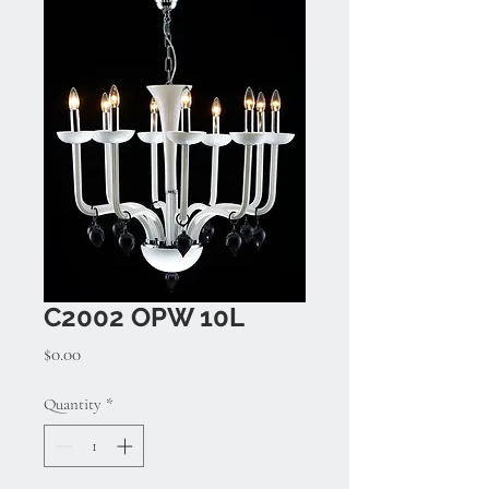
C2002 OPW 10L
Price
$0.00
Quantity
*