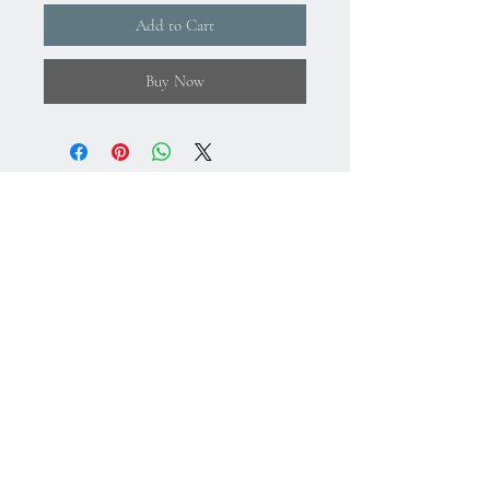
Add to Cart
Buy Now
About Us
Gizlilik Politikası
Mesafeli Satış Sözleşmesi
İade Koşulları
Kullanım Koşulları
75.Yıl Mahallesi
Cumuriyet Caddesi
No:43-45
Sultangazi-İstanbul-Türkiye
+
90 212 224 64 78
+
90 533 608 17 27
info@cristalworks.com