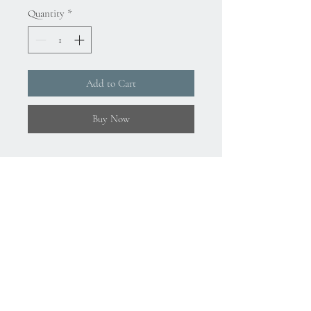
Quantity
*
Add to Cart
Buy Now
About Us
Gizlilik Politikası
Mesafeli Satış Sözleşmesi
İade Koşulları
Kullanım Koşulları
75.Yıl Mahallesi
Cumuriyet Caddesi