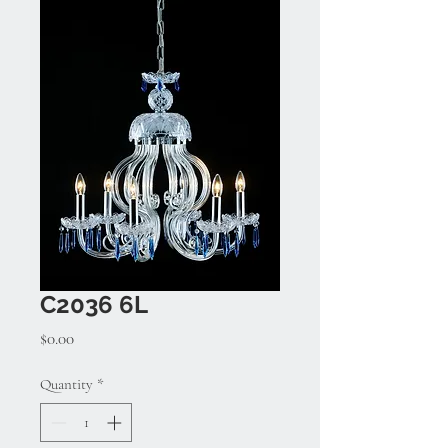
C2036 6L
Price
$0.00
Quantity
*