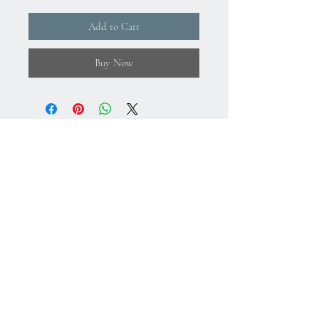
Add to Cart
Buy Now
About Us
Gizlilik Politikası
Mesafeli Satış Sözleşmesi
İade Koşulları
Kullanım Koşulları
75.Yıl Mahallesi
Cumuriyet Caddesi
No:43-45
Sultangazi-İstanbul-Türkiye
+
90 212 224 64 78
+
90 533 608 17 27