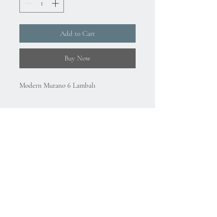
Add to Cart
Buy Now
Modern Murano 6 Lambalı
About Us
Gizlilik Politikası
Mesafeli Satış Sözleşmesi
İade Koşulları
Kullanım Koşulları
75.Yıl Mahallesi
Cumuriyet Caddesi