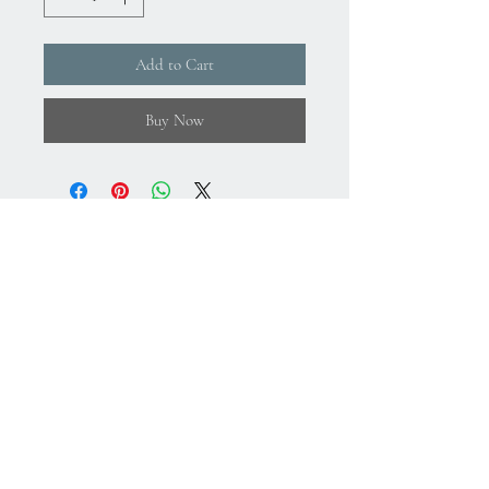
Add to Cart
Buy Now
About Us
Gizlilik Politikası
Mesafeli Satış Sözleşmesi
İade Koşulları
Kullanım Koşulları
75.Yıl Mahallesi
Cumuriyet Caddesi
No:43-45
Sultangazi-İstanbul-Türkiye
+
90 212 224 64 78