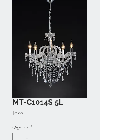
MT-C1014S 5L
Price
$0.00
Quantity
*