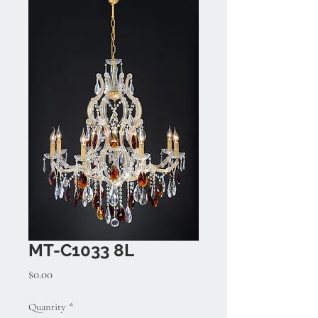
MT-C1033 8L
Price
$0.00
Quantity
*