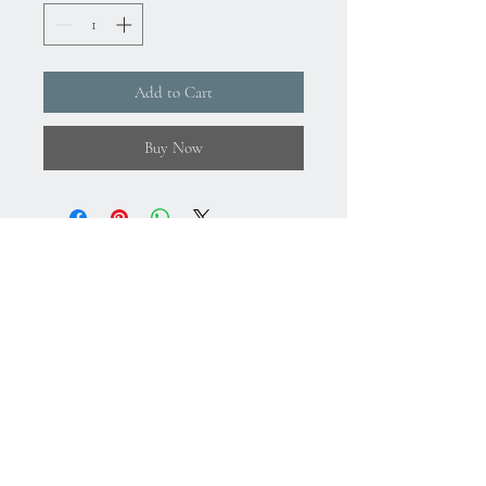
Add to Cart
Buy Now
About Us
Gizlilik Politikası
Mesafeli Satış Sözleşmesi
İade Koşulları
Kullanım Koşulları
75.Yıl Mahallesi
Cumuriyet Caddesi
No:43-45