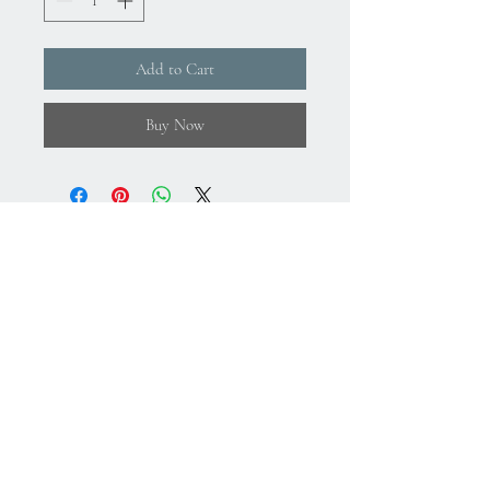
Add to Cart
Buy Now
About Us
Gizlilik Politikası
Mesafeli Satış Sözleşmesi
İade Koşulları
Kullanım Koşulları
75.Yıl Mahallesi
Cumuriyet Caddesi
No:43-45
Sultangazi-İstanbul-Türkiye
+
90 212 224 64 78