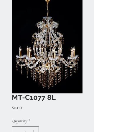
MT-C1077 8L
Price
$0.00
Quantity
*