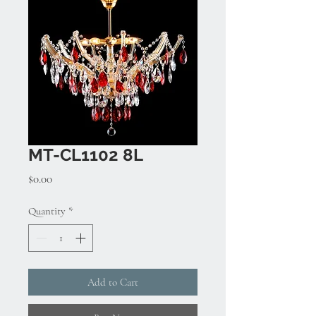
MT-CL1102 8L
Price
$0.00
Quantity
*
Add to Cart