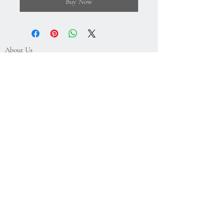
Buy Now
About Us
Gizlilik Politikası
Mesafeli Satış Sözleşmesi
İade Koşulları
Kullanım Koşulları
75.Yıl Mahallesi
Cumuriyet Caddesi
No:43-45
Sultangazi-İstanbul-Türkiye
+
90 212 224 64 78
+
90 533 608 17 27
info@cristalworks.com