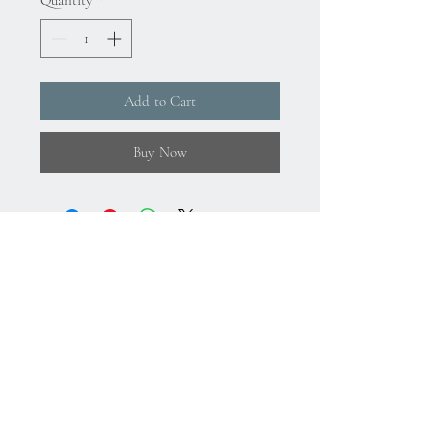
Quantity
*
Add to Cart
Buy Now
About Us
Gizlilik Politikası
Mesafeli Satış Sözleşmesi
İade Koşulları
Kullanım Koşulları
75.Yıl Mahallesi
Cumuriyet Caddesi
No:43-45