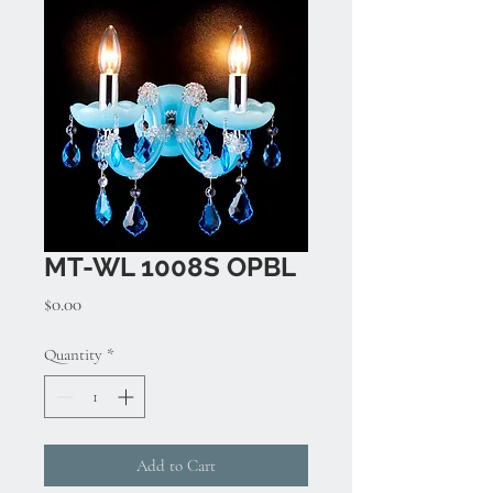
MT-WL 1008S OPBL
Price
$0.00
Quantity
*
Add to Cart